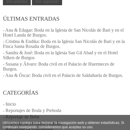
Ver anterior
Ver siguiente
ÚLTIMAS ENTRADAS
- Ana & Edagar: Boda en la Iglesia de San Nicolás de Bari y en el
Hotel Landa de Burgos.
- Cristina & Endika: Boda en la Iglesia San Nicolás de Bari y en la
Finca Santa Rosalia de Burgos.
- Sandra & José: Boda en la Iglesia San Gil Abad y en el Hotel
Silken de Burgos
- Susana y Álvaro: Boda civil en el Palacio de Huermeces de
Burgos.
- Ana & Óscar: Boda civil en el Palacio de Saldañuela de Burgos.
CATEGORÍAS
- Inicio
- Reportajes de Boda y Preboda
- Reportaje de Bebe
Utilizamos cookies para mejorar la navegación web y obtener estadísticas. Si
- Reportaje de familia en estudio
continuas navegando, consideramos que aceptas su uso.
- Reportajes de comuniones