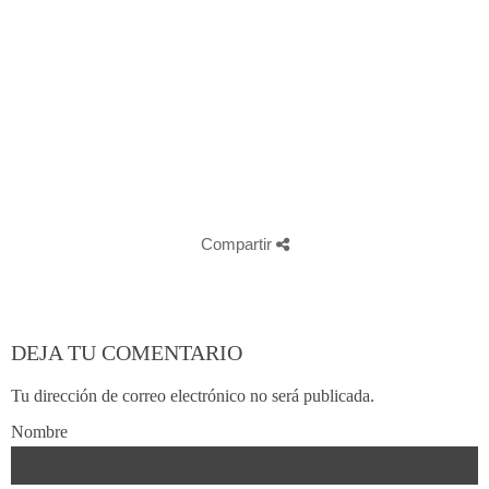
Fotografo de Burgos, Fotografos de Burgos, Fotografos en
Burgos, Fotografos de Bodas en Burgos, Fotografo de Bodas en
Burgos, Reportaje de Boda en Burgos, Reportajes de Bodas en
Burgos, Fotografo de Bodas en Comillas, Fotografo de Bodas en
Santander, Fotografo de Bodas en Palencia, Fotografo de Bodas en
Aranda de Duero, Fotografo de Bodas en Cantabria, Fotografo de
Comillas, Fotografo de Comillas, Estudio de fotografia en Burgos,
Fotografias de Estudio en Burgos, fotografias de bebes en Burgos,
fotografias de comunión en Burgos.
Google Fotografos de Bodas en Burgos
Compartir
DEJA TU COMENTARIO
Tu dirección de correo electrónico no será publicada.
Nombre