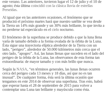
este verano. Las anteriores, tuvieron lugar el 12 de julio y el 10 de
agosto; ésta última
coincidió con la clásica lluvia de estrellas
Perseidas
.
Al igual que en las anteriores ocasiones, el fenómeno que se
producirá el próximo martes hará que nuestro satélite se vea desde
la Tierra un 14% más grande y un 30% más brillante, lo que invita a
no perderse tal espectáculo en el
cielo
nocturno.
El fenómeno de la superluna se produce debido a que la luna llena
varía de tamaño debido a la forma ovalada de la órbita de la Luna.
Ésta sigue una trayectoria elíptica alrededor de la Tierra con un
lado, “perigeo”, alrededor de 50.000 kilómetros más cerca que el
otro lado, “apogeo”. Así, las lunas llenas que suceden en el lado del
perigeo de la órbita de la Luna, las observamos de esta forma tan
extraordinaria: de mayor tamaño y con más brillo que nunca.
Según la
NASA
, “en términos generales, las lunas llenas ocurren
cerca del perigeo cada 13 meses y 18 días, así que no es tan
inusual”. De cualquier forma, ésta será la última ocasión que
tengamos en este 2014 de observar una superluna. Tras esto, habrá
que esperar hasta el 28 de septiembre de 2015 para volver a
contemplar una Luna tan brillante y mayúscula como ésta.
Etiquetas: Fotografo de bodas en Burgos, fotografos en Burgos,
fotografos boda españa, bodas burgos,fotografo burgos, boda,
fotografia de boda