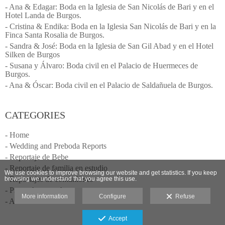
- Ana & Edagar: Boda en la Iglesia de San Nicolás de Bari y en el
Hotel Landa de Burgos.
- Cristina & Endika: Boda en la Iglesia San Nicolás de Bari y en la
Finca Santa Rosalia de Burgos.
- Sandra & José: Boda en la Iglesia de San Gil Abad y en el Hotel
Silken de Burgos
- Susana y Álvaro: Boda civil en el Palacio de Huermeces de
Burgos.
- Ana & Óscar: Boda civil en el Palacio de Saldañuela de Burgos.
CATEGORIES
- Home
- Wedding and Preboda Reports
- Reportaje de Bebe
- Reportaje de familia en estudio
We use cookies to improve browsing our website and get statistics. If you keep
- Reportajes de comuniones
browsing we understand that you agree this use.
- Press photographer
More information
Configure
Refuse
- Anuncios
Accept