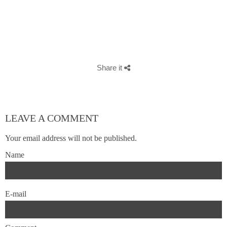
Palencia, Fotografo de Bodas en Aranda de Duero, Fotografo de
Bodas en Cantabria, Fotografo de Comillas, Fotografo de Comillas,
Estudio de fotografia en Burgos, Fotografias de Estudio en Burgos,
fotografias de bebes en Burgos, fotografias de comunión en
Burgos.
Google Fotografos de Bodas en Burgos
Share it
LEAVE A COMMENT
Your email address will not be published.
Name
E-mail